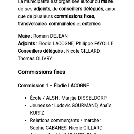
La municipalité est organisée autour du
maire
,
de ses
adjoints
, de
conseillers délégués
, ainsi
que de plusieurs
commissions fixes
,
transversales
,
communales
et
externes
.
Maire :
Romain DEJEAN
Adjoints :
Élodie LACOGNE, Philippe FAYOLLE
Conseillers délégués :
Nicole GILLARD,
Thomas OLIVRY
Commissions fixes
Commission 1 – Élodie LACOGNE
École / ALSH : Marijtje DISSELDORP
Jeunesse : Ludovic GOURMAND, Anaïs
KURTZ
Relations commerçants / marché :
Sophie CABANES, Nicole GILLARD