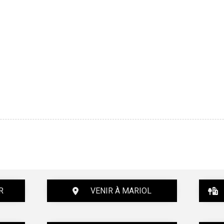
R
VENIR À MARIOL
H