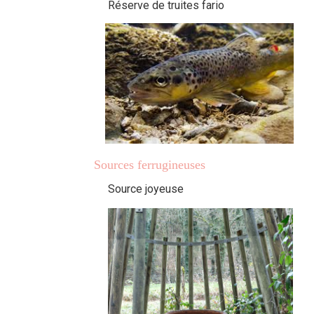
Réserve de truites fario
Sources ferrugineuses
Source joyeuse